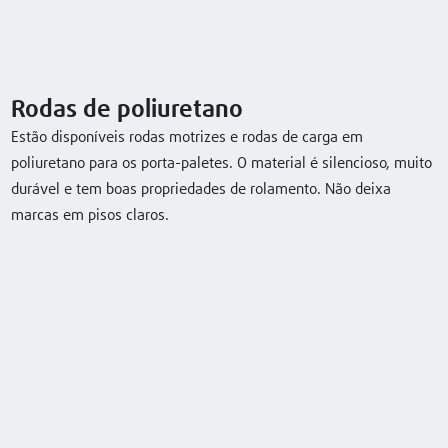
T25AP
2,5 (t)
115 (mm)
11 / 14 km/h
Rodas de poliuretano
Descarregar folha de dados
Estão disponíveis rodas motrizes e rodas de carga em
poliuretano para os porta-paletes. O material é silencioso, muito
durável e tem boas propriedades de rolamento. Não deixa
marcas em pisos claros.
Equipamento especial
Rodas de poliuretano
Suporte para acessórios
Design para armazéns frigoríficos