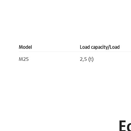
Model
Load capacity/Load
M25
2,5 (t)
E