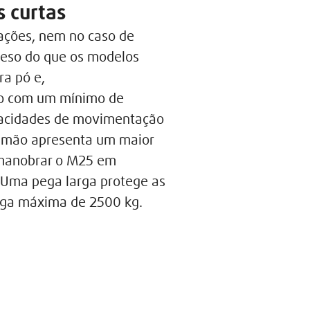
s curtas
ações, nem no caso de
peso do que os modelos
ra pó e,
sto com um mínimo de
apacidades de movimentação
 timão apresenta um maior
 manobrar o M25 em
. Uma pega larga protege as
rga máxima de 2500 kg.