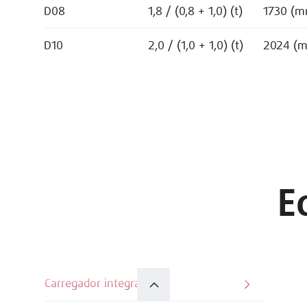
D08
1,8 / (0,8 + 1,0) (t)
1730 (m
D10
2,0 / (1,0 + 1,0) (t)
2024 (
E
Carregador integrado