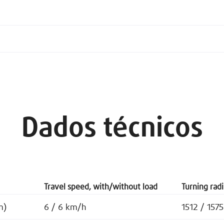
Dados técnicos
Travel speed, with/without load
Turning rad
m)
6 / 6 km/h
1512 / 157