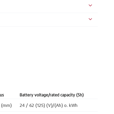
ius
Battery voltage/rated capacity (5h)
5 (mm)
24 / 62 (125) (V)/(Ah) o. kWh