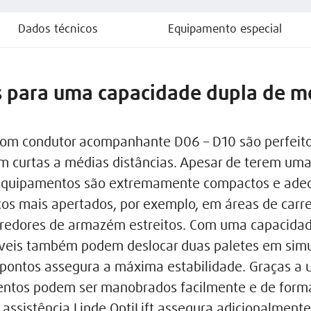
Dados técnicos
Equipamento especial
s para uma capacidade dupla de 
 com condutor acompanhante D06 – D10 são perfeito
m curtas a médias distâncias. Apesar de terem uma
s equipamentos são extremamente compactos e ad
ços mais apertados, por exemplo, em áreas de ca
orredores de armazém estreitos. Com uma capacida
níveis também podem deslocar duas paletes em simul
o pontos assegura a máxima estabilidade. Graças a
mentos podem ser manobrados facilmente e de form
e assistência Linde OptiLift assegura adicionalme