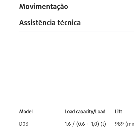
Movimentação
Assistência técnica
Model
Load capacity/Load
Lift
D06
1,6 / (0,6 + 1,0) (t)
989 (m