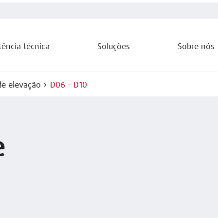
tência técnica
Soluções
Sobre nós
de elevação
D06 – D10
e