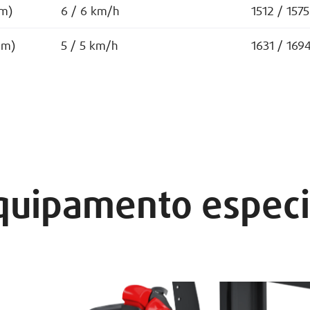
m)
6 / 6 km/h
1512 / 157
mm)
5 / 5 km/h
1631 / 169
quipamento especi