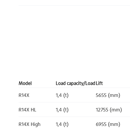
Model
Load capacity/Load
Lift
R14X
1,4 (t)
5655 (mm)
R14X HL
1,4 (t)
12755 (mm)
R14X High
1,4 (t)
6955 (mm)