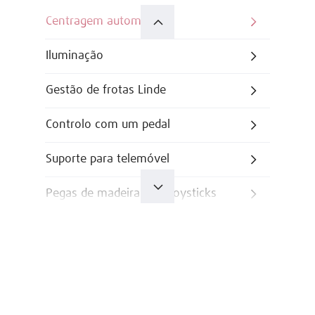
Centragem automática
Iluminação
Gestão de frotas Linde
Controlo com um pedal
Suporte para telemóvel
Pegas de madeira para joysticks
Pré-seleção da altura de elevação
Modelo para entrepostos
frigoríficos