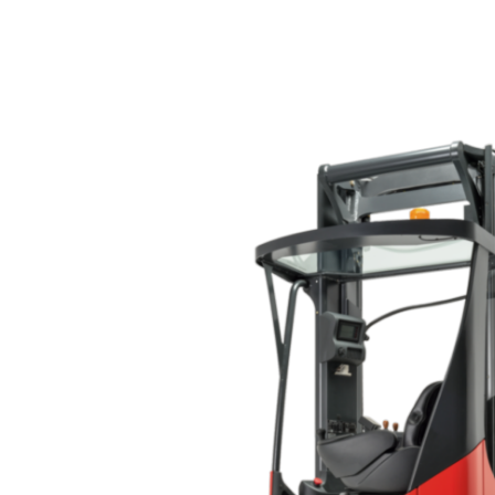
BlueSpot™
Câmara no mastro
Tejadilho de vidro blindado
panorâmico
Aquecimento do banco
Prolongamento do encosto do
banco
Direção de 360°