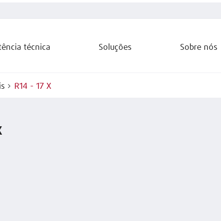
tência técnica
Soluções
Sobre nós
is
R14 - 17 X
X