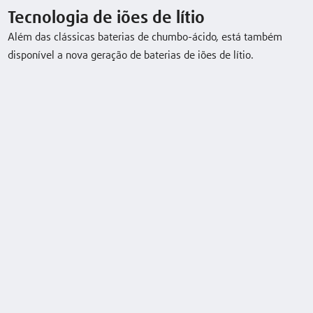
Tecnologia de iões de lítio
Dados técnicos
Além das clássicas baterias de chumbo-ácido, está também
disponível a nova geração de baterias de iões de lítio.
Model
Load
Lift
Travel speed,
capacity/Load
with/without
load
D12 HP SP
1,2 / 1,0/1,0 /
2424 (mm)
11 / 14 km/h
2,0 (t)
Descarregar folha de dados
Equipamento especial