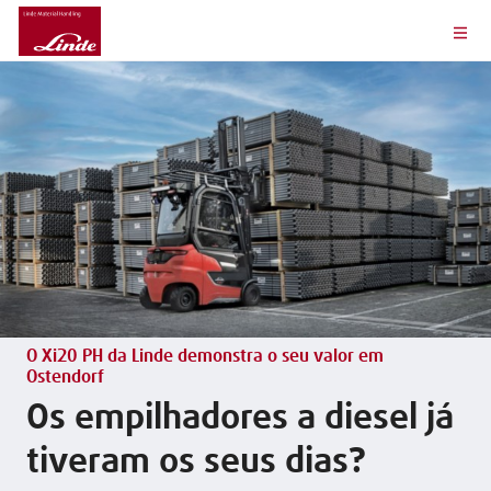
O Xi20 PH da Linde demonstra o seu valor em
Ostendorf
Os empilhadores a diesel já
tiveram os seus dias?