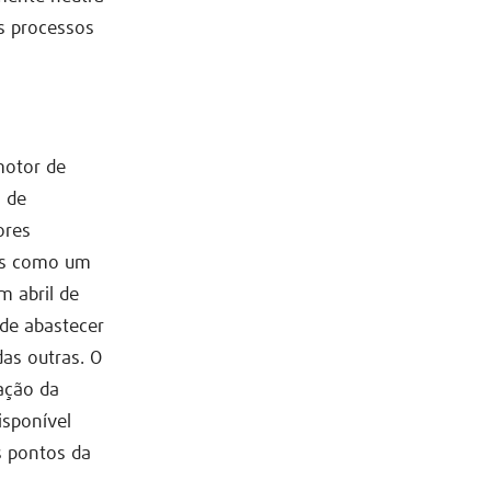
os processos
motor de
 de
ores
tes como um
m abril de
 de abastecer
as outras. O
ação da
isponível
s pontos da