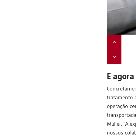
E agora
Concretament
tratamento d
operação cen
transportada
Müller. “A e
nossos cola