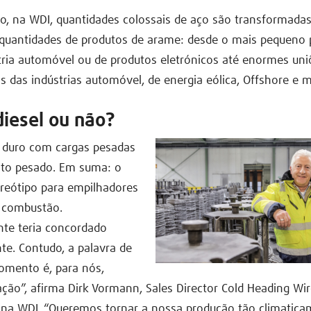
o, na WDI, quantidades colossais de aço são transformada
 quantidades de produtos de arame: desde o mais pequeno 
tria automóvel ou de produtos eletrónicos até enormes un
s das indústrias automóvel, de energia eólica, Offshore e m
diesel ou não?
 duro com cargas pesadas
to pesado. Em suma: o
ereótipo para empilhadores
 combustão.
nte teria concordado
e. Contudo, a palavra de
mento é, para nós,
ção”, afirma Dirk Vormann, Sales Director Cold Heading Wi
 na WDI. “Queremos tornar a nossa produção tão climatica