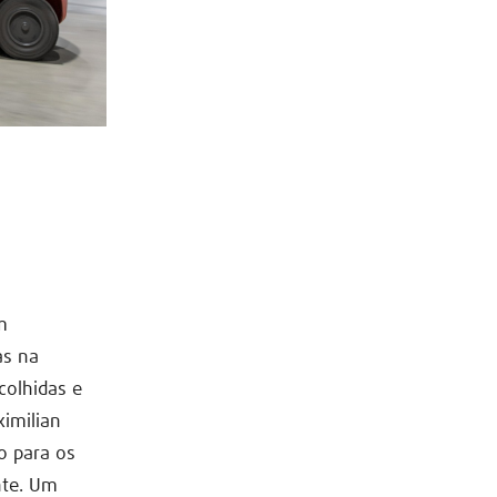
m
as na
colhidas e
ximilian
o para os
nte. Um