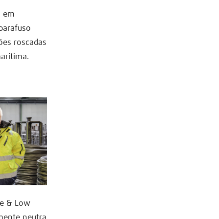
s em
parafuso
iões roscadas
arítima.
re & Low
mente neutra