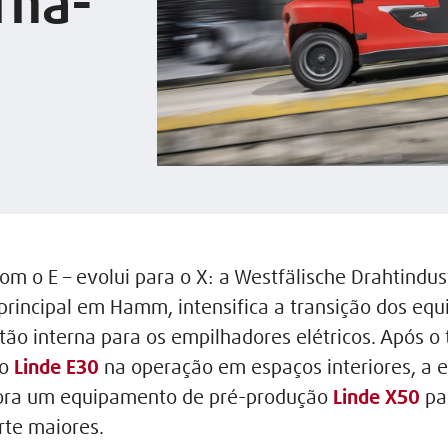
rna-
m o E – evolui para o X: a Westfälische Drahtindus
 principal em Hamm, intensifica a transição dos eq
ão interna para os empilhadores elétricos. Após o
do
Linde E30
na operação em espaços interiores, a 
ora um equipamento de pré-produção
Linde X50
pa
rte maiores.