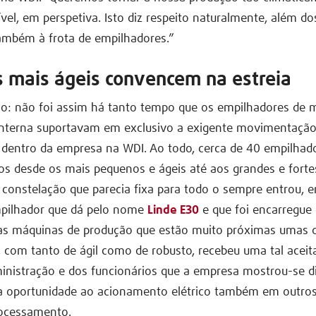
vel, em perspetiva. Isto diz respeito naturalmente, além d
também à frota de empilhadores.”
os mais ágeis convencem na estreia
ço: não foi assim há tanto tempo que os empilhadores de 
nterna suportavam em exclusivo a exigente movimentação
 dentro da empresa na WDI. Ao todo, cerca de 40 empilhad
os desde os mais pequenos e ágeis até aos grandes e for
 constelação que parecia fixa para todo o sempre entrou, e
pilhador que dá pelo nome
Linde E30
e que foi encarregue
s máquinas de produção que estão muito próximas umas d
 com tanto de ágil como de robusto, recebeu uma tal aceit
inistração e dos funcionários que a empresa mostrou-se d
a oportunidade ao acionamento elétrico também em outro
rocessamento.