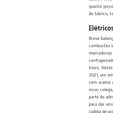
quanto possí
de fabrico, 
Elétric
Breve balan
combustão i
mercadorias
contrapesad
touro. Nesta
2021, um em
com arame a
novo colega,
parte da adm
para dar um
cadeia de p