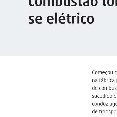
combustão to
se elétrico
Começou co
na fábrica
de combust
sucedido 
conduz ag
de transpo