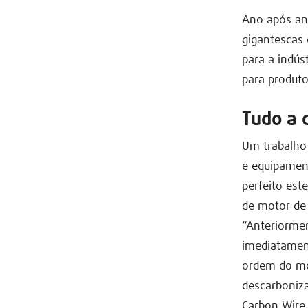
Ano após an
gigantescas
para a indús
para produto
Tudo a 
Um trabalho
e equipamen
perfeito est
de motor de
“Anteriorme
imediatament
ordem do mo
descarboniza
Carbon Wire