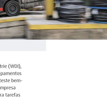
trie (WDI),
uipamentos
 teste bem-
empresa
ra tarefas