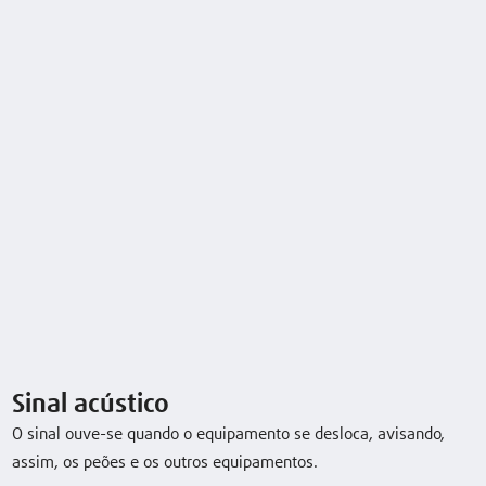
capacity/Load
with/without
load
V10 Simplex
1,0 (t)
1500 (mm)
9 / 9 km/h
mast
V10 Standard
1,0 (t)
4550 (mm)
10 / 10 km/h
mast
Descarregar folha de dados
Descarregar folheto
Sinal acústico
O sinal ouve-se quando o equipamento se desloca, avisando,
Equipamento especial
assim, os peões e os outros equipamentos.